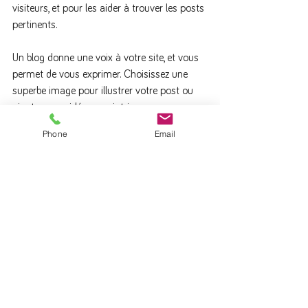
visiteurs, et pour les aider à trouver les posts 
pertinents.
Un blog donne une voix à votre site, et vous 
permet de vous exprimer. Choisissez une 
superbe image pour illustrer votre post ou 
ajoutez une vidéo pour intriguer encore 
davantage vos visiteurs. Vous êtes prêt ? 
Phone
Email
Créez un nouveau post dès maintenant.
Bien-être
Commentaires