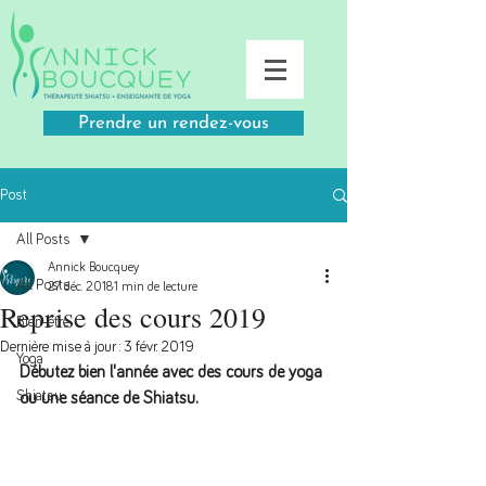
Prendre un rendez-vous
Post
All Posts
Annick Boucquey
All Posts
27 déc. 2018
1 min de lecture
Reprise des cours 2019
Bien-être
Dernière mise à jour :
3 févr. 2019
Yoga
Débutez bien l'année avec des cours de yoga 
Shiatsu
ou une séance de Shiatsu.