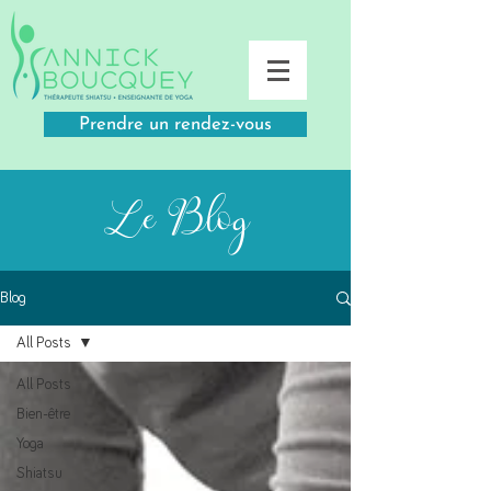
Prendre un rendez-vous
Le Blog
Blog
All Posts
All Posts
Bien-être
Yoga
Shiatsu