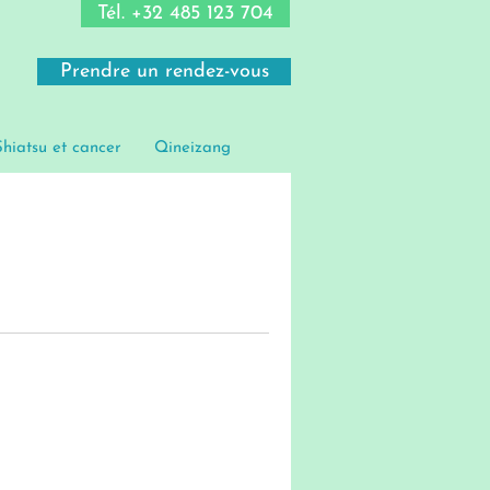
Tél. +32 485 123 704
Prendre un rendez-vous
Shiatsu et cancer
Qineizang