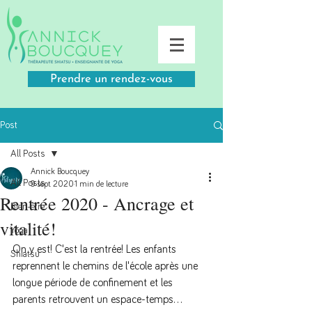
Prendre un rendez-vous
Post
All Posts
Annick Boucquey
All Posts
9 sept. 2020
1 min de lecture
Rentrée 2020 - Ancrage et
Bien-être
vitalité!
Yoga
On y est! C'est la rentrée! Les enfants 
Shiatsu
reprennent le chemins de l'école après une 
longue période de confinement et les 
parents retrouvent un espace-temps...