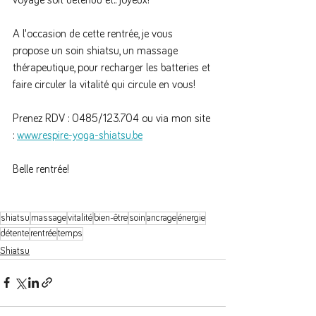
A l'occasion de cette rentrée, je vous 
propose un soin shiatsu, un massage 
thérapeutique, pour recharger les batteries et 
faire circuler la vitalité qui circule en vous!
Prenez RDV : 0485/123.704 ou via mon site 
: 
www.respire-yoga-shiatsu.be
Belle rentrée!
shiatsu
massage
vitalité
bien-être
soin
ancrage
énergie
détente
rentrée
temps
Shiatsu