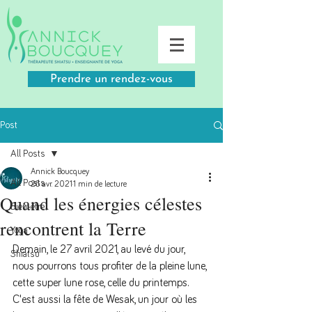
Prendre un rendez-vous
Post
All Posts
Annick Boucquey
All Posts
26 avr. 2021
1 min de lecture
Quand les énergies célestes
Bien-être
rencontrent la Terre
Yoga
Demain, le 27 avril 2021, au levé du jour, 
Shiatsu
nous pourrons tous profiter de la pleine lune, 
cette super lune rose, celle du printemps. 
C'est aussi la fête de Wesak, un jour où les 