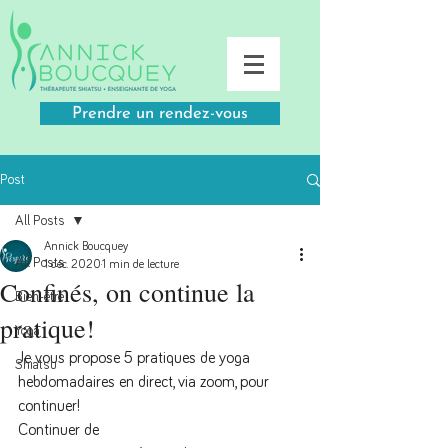
Prendre un rendez-vous
Post
All Posts
Annick Boucquey
All Posts
1 déc. 2020
1 min de lecture
Confinés, on continue la
Bien-être
pratique!
Yoga
Je vous propose 5 pratiques de yoga 
Shiatsu
hebdomadaires en direct, via zoom, pour 
continuer!
Continuer de